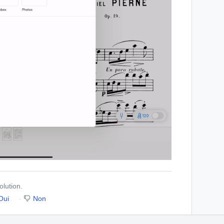
olution.
Oui
Non