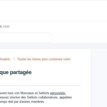
zik.com
lisation
Toutes les bases pour construire votre
èque partagée
rouvent tous vos Morceaux et Setlists
personnels
,
pouvez stocker des Setlists collaboratives, appelées
 temps réel par d'autres membres.